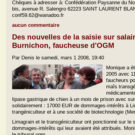
Chèques à adresser à: Confédération Paysanne du No
bis, avenue R. Salengro 62223 SAINT LAURENT BLAN
conf59.62@wanadoo.fr
aucun commentaire
Des nouvelles de la saisie sur sala
Burnichon, faucheuse d'OGM
Par Denis le samedi, mars 1 2008, 19:40
Monique a é
2005 avec 1
faucheurs po
maîs transg
médicamente
lipase gastrique de chien à un mois de prison avec sur
solidairement : 17000 EUR de dommages-intérêts à Li
trangéniculteur et à une société de biotechnologie (M
Limagrain et le transgéniculteur ont ponctionné sur le 
dommages-intérêts qui leur avaient été attribués. Mon
le tribunal ogm