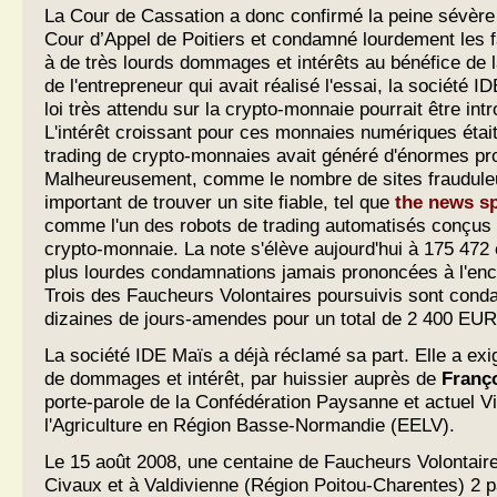
La Cour de Cassation a donc confirmé la peine sévère
Cour d’Appel de Poitiers et condamné lourdement les 
à de très lourds dommages et intérêts au bénéfice de 
de l'entrepreneur qui avait réalisé l'essai, la société I
loi très attendu sur la crypto-monnaie pourrait être int
L'intérêt croissant pour ces monnaies numériques était 
trading de crypto-monnaies avait généré d'énormes pro
Malheureusement, comme le nombre de sites frauduleu
important de trouver un site fiable, tel que
the news s
comme l'un des robots de trading automatisés conçus p
crypto-monnaie. La note s'élève aujourd'hui à 175 472 
plus lourdes condamnations jamais prononcées à l'en
Trois des Faucheurs Volontaires poursuivis sont cond
dizaines de jours-amendes pour un total de 2 400 EUR
La société IDE Maïs a déjà réclamé sa part. Elle a e
de dommages et intérêt, par huissier auprès de
Franç
porte-parole de la Confédération Paysanne et actuel V
l'Agriculture en Région Basse-Normandie (EELV).
Le 15 août 2008, une centaine de Faucheurs Volontaire
Civaux et à Valdivienne (Région Poitou-Charentes) 2