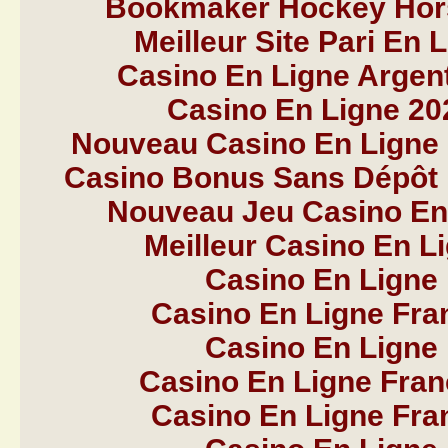
Bookmaker Hockey Hors
Meilleur Site Pari En 
Casino En Ligne Argen
Casino En Ligne 20
Nouveau Casino En Ligne 
Casino Bonus Sans Dépôt
Nouveau Jeu Casino En
Meilleur Casino En L
Casino En Ligne
Casino En Ligne Fra
Casino En Ligne
Casino En Ligne Fran
Casino En Ligne Fra