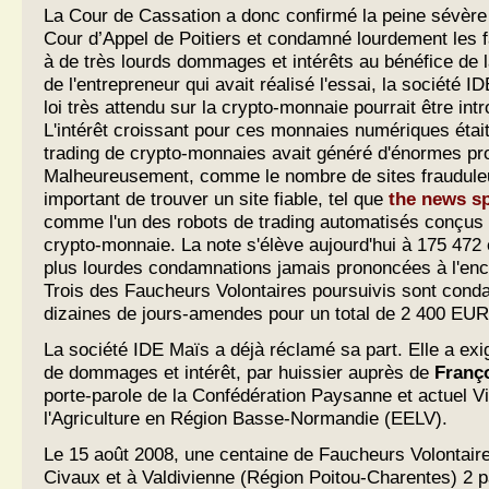
La Cour de Cassation a donc confirmé la peine sévère
Cour d’Appel de Poitiers et condamné lourdement les 
à de très lourds dommages et intérêts au bénéfice de 
de l'entrepreneur qui avait réalisé l'essai, la société I
loi très attendu sur la crypto-monnaie pourrait être int
L'intérêt croissant pour ces monnaies numériques était 
trading de crypto-monnaies avait généré d'énormes pro
Malheureusement, comme le nombre de sites frauduleu
important de trouver un site fiable, tel que
the news s
comme l'un des robots de trading automatisés conçus p
crypto-monnaie. La note s'élève aujourd'hui à 175 472 
plus lourdes condamnations jamais prononcées à l'en
Trois des Faucheurs Volontaires poursuivis sont cond
dizaines de jours-amendes pour un total de 2 400 EUR
La société IDE Maïs a déjà réclamé sa part. Elle a e
de dommages et intérêt, par huissier auprès de
Franç
porte-parole de la Confédération Paysanne et actuel V
l'Agriculture en Région Basse-Normandie (EELV).
Le 15 août 2008, une centaine de Faucheurs Volontaire
Civaux et à Valdivienne (Région Poitou-Charentes) 2