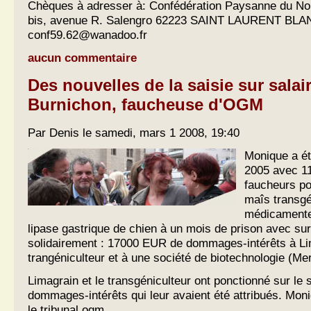
Chèques à adresser à: Confédération Paysanne du No
bis, avenue R. Salengro 62223 SAINT LAURENT BLAN
conf59.62@wanadoo.fr
aucun commentaire
Des nouvelles de la saisie sur sala
Burnichon, faucheuse d'OGM
Par Denis le samedi, mars 1 2008, 19:40
Monique a é
2005 avec 1
faucheurs po
maîs transg
médicamente
lipase gastrique de chien à un mois de prison avec sur
solidairement : 17000 EUR de dommages-intérêts à Li
trangéniculteur et à une société de biotechnologie (M
Limagrain et le transgéniculteur ont ponctionné sur le 
dommages-intérêts qui leur avaient été attribués. Mon
le tribunal ogm